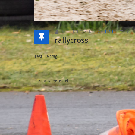
RALF HOFACKER
TEST
09. 
rallycross
Test Beitrag
Hier wird getestet